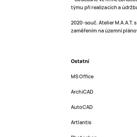
týmu při realizacích a údrž
2020-souč. Atelier M.A.A.T. s.
zaměřením na územní plánov
Ostatní
MS Office
ArchiCAD
AutoCAD
Artlantis