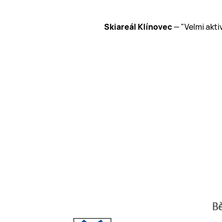
Luxury Home s.r.o.
— „Naprostá