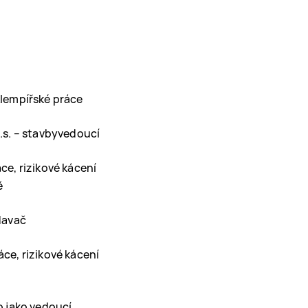
lempířské práce
.s. – stavbyvedoucí
e, rizikové kácení
ě
davač
ce, rizikové kácení
o jako vedoucí