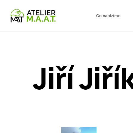
Co nabizíme
Jiří Jiří