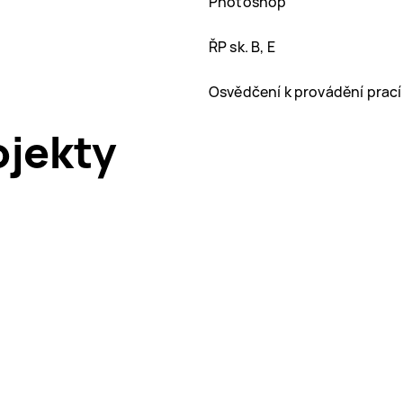
Photoshop
ŘP sk. B, E
Osvědčení k provádění prací
jekty