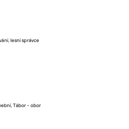
ání, lesní správce
m
vební, Tábor – obor