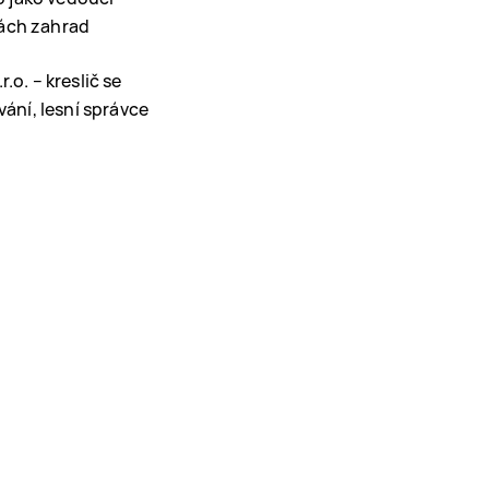
bách zahrad
r.o. – kreslič se
ání, lesní správce