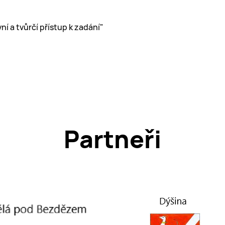
 spokojenost v řešení všech detailů“
Partneři