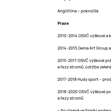
Angličtina – pokročilá
Praxe
2010-2014 OSVČ výškové a k
2014-2015 Gema Art Group a
2015-2017 OSVČ výškové prác
a řezy stromů, údržba zelen
2017-2018 Hudy sport – pro
2018-2020 OSVČ výškové prá
a řezy stromů
– Současně ve firmě Landec