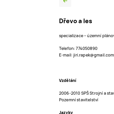
Dřevo a les
specializace – územní plánov
Telefon: 774050890
E-mail: jiri.rapek@gmail.co
Vzdělání
2006-2010 SPŠ Strojní a sta
Pozemní stavitelství
Jazyky