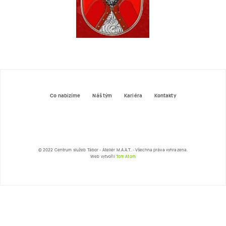
Co nabizíme
Náš tým
Kariéra
Kontakty
© 2022 Centrum služeb Tábor - Ateliér M.A.A.T. - Všechna práva vyhrazena.
Web vytvořil
Tom Atom