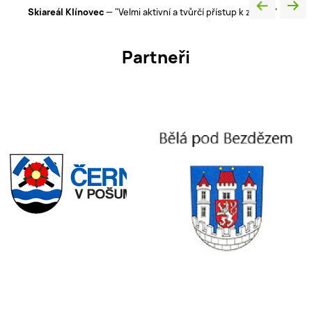
detailů“
ání"
Partneři