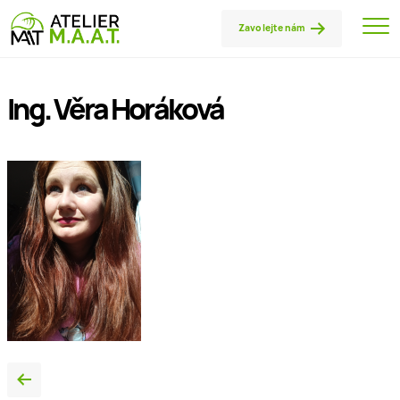
Zavolejte nám
Ing. Věra Horáková