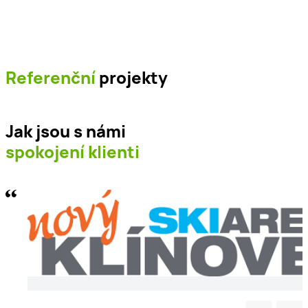
Referenční
projekty
Jak jsou s námi
spokojení klienti
Luxury Home s.r.o.
— „Naprostá spokojenost v řešení vše