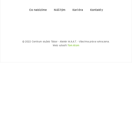
Co nabizíme
Náš tým
Kariéra
Kontakty
© 2022 Centrum služeb Tábor - Ateliér M.A.A.T. - Všechna práva vyhrazena.
Web vytvořil
Tom Atom