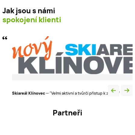
Jak jsou s námi
spokojení klienti
Luxury Home s.r.o.
— „Naprostá spokojenost v řešení všech
detailů“
Partneři