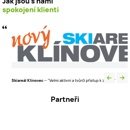
Jak jsou s námi
spokojení klienti
Luxury Home s.r.o.
— „Naprostá spokojenost v řešení všech
detailů“
Partneři