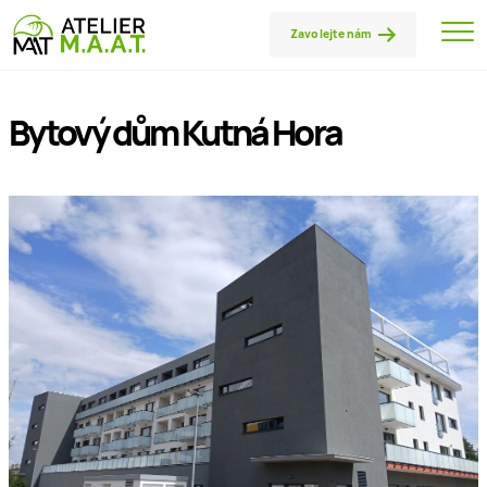
Zavolejte nám
Bytový dům Kutná Hora