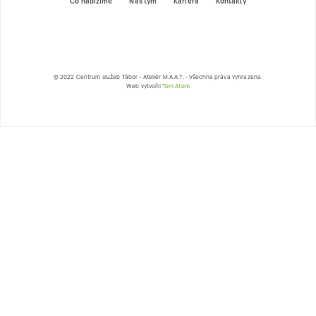
© 2022 Centrum služeb Tábor - Ateliér M.A.A.T. - Všechna práva vyhrazena.
Web vytvořil
Tom Atom