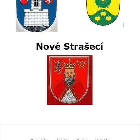
Co nabizíme
Náš tým
Kariéra
Kontakty