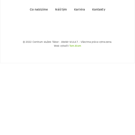
Co nabizíme
Náš tým
Kariéra
Kontakty
© 2022 Centrum služeb Tábor - Ateliér M.A.A.T. - Všechna práva vyhrazena.
Web vytvořil
Tom Atom