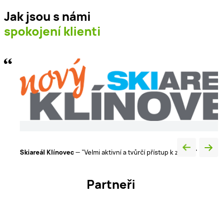
Jak jsou s námi
spokojení klienti
Luxury Home s.r.o.
— „Naprostá spokojenost v řešení všec
detailů“
í"
Partneři